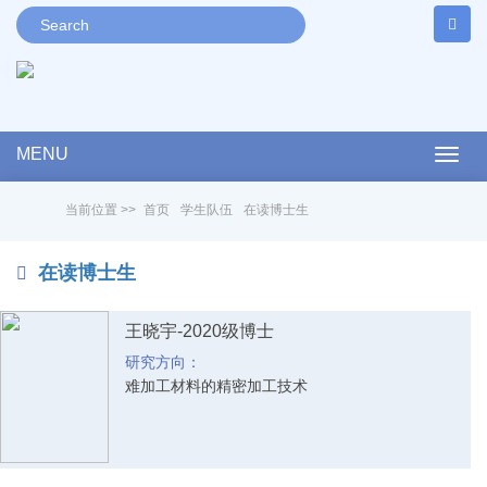
MENU
Togg
当前位置 >>
首页
学生队伍
在读博士生
navig
在读博士生
王晓宇-2020级博士
研究方向：
难加工材料的精密加工技术