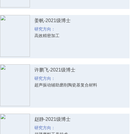
姜帆-2021级博士
研究方向：
高效精密加工
许鹏飞-2021级博士
研究方向：
超声振动辅助磨削陶瓷基复合材料
赵静-2021级博士
研究方向：