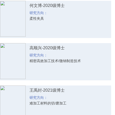
何文博-2020级博士
研究方向：
柔性夹具
高顺兴-2020级博士
研究方向：
精密高效加工技术/微纳制造技术
王禹封-2021级博士
研究方向：
难加工材料的切/磨加工